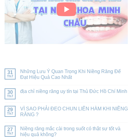
BÀI VIẾT MỚI NHẤT
Những Lưu Ý Quan Trọng Khi Niềng Răng Để
31
Th7
Đạt Hiệu Quả Cao Nhất
địa chỉ niềng răng uy tín tại Thủ Đức Hồ Chí Minh
30
Th7
VÌ SAO PHẢI ĐEO CHUN LIÊN HÀM KHI NIỀNG
29
Th7
RĂNG ?
Niềng răng mắc cài trong suốt có thật sự tốt và
27
Th7
hiệu quả không?