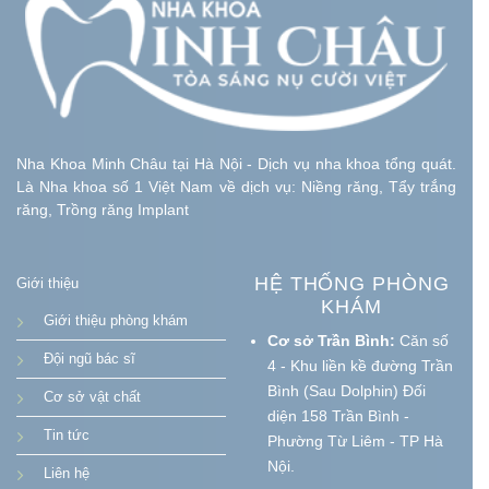
Nha Khoa Minh Châu tại Hà Nội - Dịch vụ nha khoa tổng quát.
Là Nha khoa số 1 Việt Nam về dịch vụ: Niềng răng, Tẩy trắng
răng, Trồng răng Implant
HỆ THỐNG PHÒNG
Giới thiệu
KHÁM
Giới thiệu phòng khám
Cơ sở Trần Bình:
Căn số
Đội ngũ bác sĩ
4 - Khu liền kề đường Trần
Bình (Sau Dolphin) Đối
Cơ sở vật chất
diện 158 Trần Bình -
Tin tức
Phường Từ Liêm - TP Hà
Nội.
Liên hệ