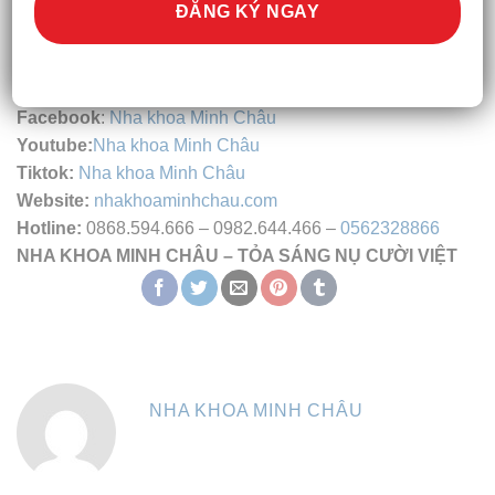
Cơ sở 2:
401
Vũ Tông Phan
– Phường Khương Đình –
TP
Hà Nội
(Gần ngã tư Sở)
Cơ sở 3:
66 Hoàng Diệu 2, khu phố 3, phường Thủ
Đức, thành phố Hồ Chí Minh.
Facebook
:
Nha khoa Minh Châu
Youtube:
Nha khoa Minh Châu
Tiktok:
Nha khoa Minh Châu
Website:
nhakhoaminhchau.com
Hotline:
0868.594.666 – 0982.644.466 –
0562328866
NHA KHOA MINH CHÂU – TỎA SÁNG NỤ CƯỜI VIỆT
NHA KHOA MINH CHÂU