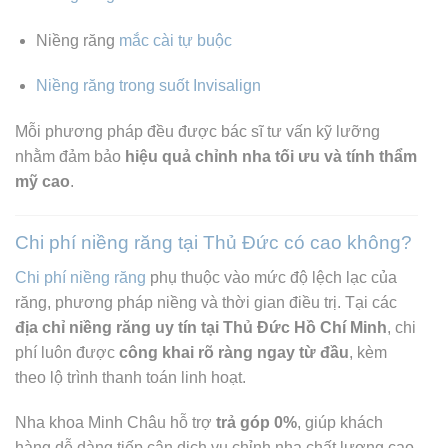
Niềng răng
mắc cài tự buộc
Niềng răng trong suốt
Invisalign
Mỗi phương pháp đều được bác sĩ tư vấn kỹ lưỡng
nhằm đảm bảo
hiệu quả chỉnh nha tối ưu và tính thẩm
mỹ cao
.
Chi phí niềng răng tại Thủ Đức có cao không?
Chi phí niềng răng
phụ thuộc vào mức độ lệch lạc của
răng, phương pháp niềng và thời gian điều trị. Tại các
địa chỉ niềng răng uy tín tại Thủ Đức Hồ Chí Minh
, chi
phí luôn được
công khai rõ ràng ngay từ đầu
, kèm
theo lộ trình thanh toán linh hoạt.
Nha khoa Minh Châu hỗ trợ
trả góp 0%
, giúp khách
hàng dễ dàng tiếp cận dịch vụ chỉnh nha chất lượng cao