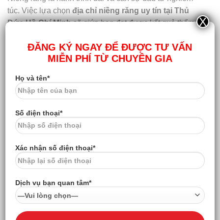
túc. Việc lựa chọn
địa chỉ niềng răng uy tín tại Thủ
X
Đức Hồ Chí Minh
sẽ giúp bạn đạt được kết quả thẩm
mỹ và chức năng bền vững, tránh những rủi ro không
ĐĂNG KÝ NGAY ĐỂ ĐƯỢC TƯ VẤN
đáng có.
MIỄN PHÍ TỪ CHUYÊN GIA
Nếu bạn đang tìm kiếm một nha khoa
chỉnh nha chuyên
Họ và tên*
sâu
, an toàn và minh bạch,
Nha khoa Minh Châu
là lựa
chọn đáng tin cậy để bắt đầu hành trình thay đổi nụ cười.
Số điện thoại*
THÔNG TIN LIÊN HỆ
NHA KHOA MINH CHÂU
Nha Khoa Minh Châu
tại
Hà Nội
–
Dịch vụ nha khoa
Xác nhận số điện thoại*
tổng quát
– Nha khoa số 1 Việt Nam về dịch vụ:
Niềng
răng
,
Tẩy trắng răng
,
Trồng răng Implant
.
Dịch vụ bạn quan tâm*
Cơ sở 1:
Căn số 4 – Khu liền kề đường
Trần Bình
(Sau
Dolphin) Đối diện 158
Trần Bình
– Phường Từ Liêm –
TP
Hà Nội