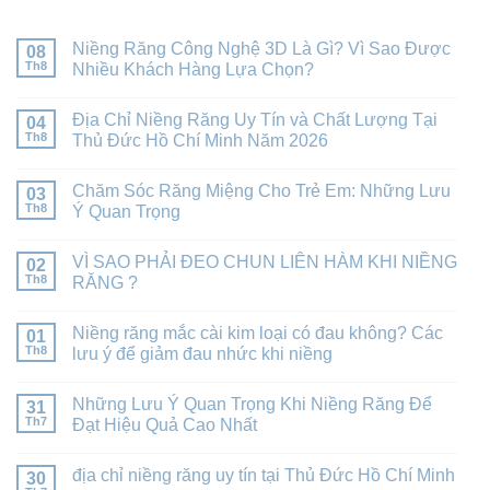
Niềng Răng Công Nghệ 3D Là Gì? Vì Sao Được
08
Th8
Nhiều Khách Hàng Lựa Chọn?
Địa Chỉ Niềng Răng Uy Tín và Chất Lượng Tại
04
Th8
Thủ Đức Hồ Chí Minh Năm 2026
Chăm Sóc Răng Miệng Cho Trẻ Em: Những Lưu
03
Th8
Ý Quan Trọng
VÌ SAO PHẢI ĐEO CHUN LIÊN HÀM KHI NIỀNG
02
Th8
RĂNG ?
Niềng răng mắc cài kim loại có đau không? Các
01
Th8
lưu ý để giảm đau nhức khi niềng
Những Lưu Ý Quan Trọng Khi Niềng Răng Để
31
Th7
Đạt Hiệu Quả Cao Nhất
địa chỉ niềng răng uy tín tại Thủ Đức Hồ Chí Minh
30