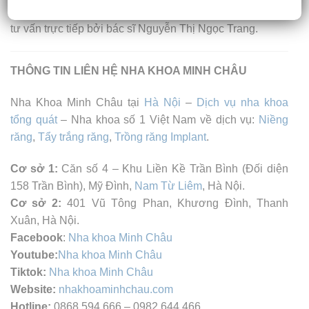
đừng ngần ngại liên hệ Nha khoa Minh Châu để được
tư vấn trực tiếp bởi bác sĩ Nguyễn Thị Ngọc Trang.
THÔNG TIN LIÊN HỆ NHA KHOA MINH CHÂU
Nha Khoa Minh Châu tại
Hà Nội
–
Dịch vụ nha khoa
tổng quát
– Nha khoa số 1 Việt Nam về dịch vụ:
Niềng
răng
,
Tẩy trắng răng
,
Trồng răng Implant
.
Cơ sở 1:
Căn số 4 – Khu Liền Kề Trần Bình (Đối diện
158 Trần Bình), Mỹ Đình,
Nam Từ Liêm
, Hà Nội.
Cơ sở 2:
401 Vũ Tông Phan, Khương Đình, Thanh
Xuân, Hà Nội.
Facebook
:
Nha khoa Minh Châu
Youtube:
Nha khoa Minh Châu
Tiktok:
Nha khoa Minh Châu
Website:
nhakhoaminhchau.com
Hotline:
0868.594.666 – 0982.644.466