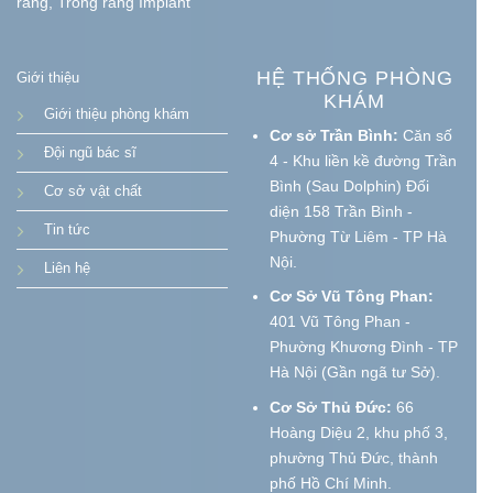
răng, Trồng răng Implant
HỆ THỐNG PHÒNG
Giới thiệu
KHÁM
Giới thiệu phòng khám
Cơ sở Trần Bình:
Căn số
Đội ngũ bác sĩ
4 - Khu liền kề đường Trần
Bình (Sau Dolphin) Đối
Cơ sở vật chất
diện 158 Trần Bình -
Tin tức
Phường Từ Liêm - TP Hà
Nội.
Liên hệ
Cơ Sở Vũ Tông Phan:
401 Vũ Tông Phan -
Phường Khương Đình - TP
Hà Nội (Gần ngã tư Sở).
Cơ Sở Thủ Đức:
66
Hoàng Diệu 2, khu phố 3,
phường Thủ Đức, thành
phố Hồ Chí Minh.