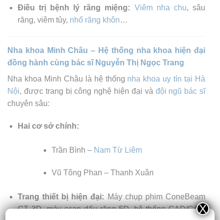
Điều trị bệnh lý răng miệng:
Viêm nha chu
, sâu
răng, viêm tủy,
nhổ răng khôn
…
Nha khoa Minh Châu – Hệ thống nha khoa hiện đại
đồng hành cùng bác sĩ Nguyễn Thị Ngọc Trang
Nha khoa Minh Châu là hệ thống
nha khoa uy tín tại Hà
Nội
, được trang bị công nghệ hiện đại và
đội ngũ bác sĩ
chuyên sâu:
Hai cơ sở chính:
Trần Bình –
Nam Từ Liêm
Vũ Tông Phan – Thanh Xuân
Trang thiết bị hiện đại:
Máy chụp phim ConeBeam
X
CT 3D, máy scan dấu răng 5D, hệ thống CAD/CAM