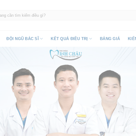
ĐỘI NGŨ BÁC SĨ
KẾT QUẢ ĐIỀU TRỊ
BẢNG GIÁ
KIẾ