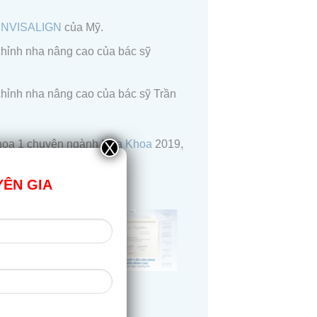
INVISALIGN
của Mỹ.
chỉnh nha nâng cao của bác sỹ
chỉnh nha nâng cao của bác sỹ Trần
khoa 1 chuyên ngành
Nha Khoa
2019,
X
YÊN GIA
 Hàn Quốc 2016, 2019.
PHÍ