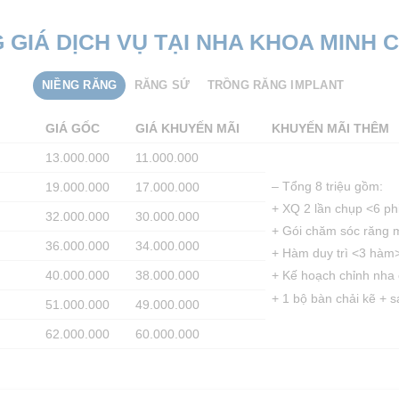
 GIÁ DỊCH VỤ TẠI NHA KHOA MINH 
NIỀNG RĂNG
RĂNG SỨ
TRỒNG RĂNG IMPLANT
GIÁ GỐC
GIÁ KHUYẾN MÃI
KHUYẾN MÃI THÊM
13.000.000
11.000.000
– Tổng 8 triệu gồm:
19.000.000
17.000.000
+ XQ 2 lần chụp <6 phi
32.000.000
30.000.000
+ Gói chăm sóc răng m
36.000.000
34.000.000
+ Hàm duy trì <3 hàm> 
40.000.000
38.000.000
+ Kế hoạch chỉnh nha chi
+ 1 bộ bàn chải kẽ + 
51.000.000
49.000.000
62.000.000
60.000.000