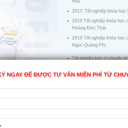
nha
2017: Tốt nghiệp khóa học
2019 Tốt nghiệp khóa học 
Hoàng Đức Thái.
2019 Tốt nghiệp khóa học 
Ngọc Quảng Phi.
Tốt nghiệp bác sĩ chuyên 
ĐHY
Hà Nội
.
Ý NGAY ĐỂ ĐƯỢC TƯ VẤN MIỄN PHÍ TỪ CHU
Tu nghiệp tại nước Ngoài:
ĐĂNG KÍ TƯ VẤN MIỄN 
*