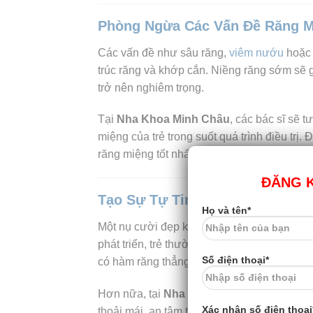
Phòng Ngừa Các Vấn Đề Răng M
Các vấn đề như sâu răng,
viêm nướu
hoặc 
trúc răng và khớp cắn. Niềng răng sớm sẽ 
trở nên nghiêm trọng.
Tại
Nha Khoa Minh Châu
, các bác sĩ sẽ t
miệng của trẻ trong suốt quá trình điều trị
răng miệng tốt nhất.
ĐĂNG K
Tạo Sự Tự Tin Cho Trẻ
Họ và tên*
Một nụ cười đẹp không chỉ cải thiện diện mạ
phát triển, trẻ thường xuyên tham gia các h
Số điện thoại*
có hàm răng thẳng đều, từ đó tự tin hơn khi 
Hơn nữa, tại
Nha Khoa Minh Châu
, chúng
Xác nhận số điện thoại
thoải mái, an tâm trong suốt hành trình chỉn