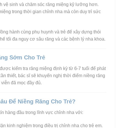
h vệ sinh và chăm sóc răng miệng kỹ lưỡng hơn.
iệng trong thời gian chỉnh nha mà còn duy trì sức
 đồng hành cùng phụ huynh và trẻ để xây dựng thói
ế tối đa nguy cơ sâu răng và các bệnh lý nha khoa.
ăng Sớm Cho Trẻ
được kiểm tra răng miệng định kỳ từ 6-7 tuổi để phát
n thiết, bác sĩ sẽ khuyến nghị thời điểm niềng răng
h viễn đã mọc đầy đủ.
âu Để Niềng Răng Cho Trẻ?
tín hàng đầu trong lĩnh vực chỉnh nha với:
dặn kinh nghiệm trong điều trị chỉnh nha cho trẻ em.