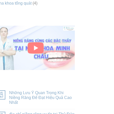
a khoa tổng quát
(4)
VIDEO
BÀI VIẾT MỚI NHẤT
Những Lưu Ý Quan Trọng Khi
31
h7
Niềng Răng Để Đạt Hiệu Quả Cao
Nhất