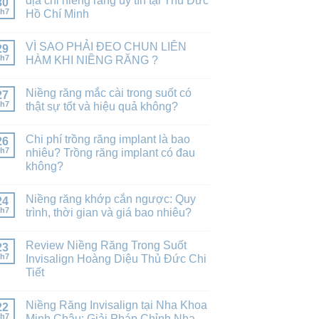
địa chỉ niềng răng uy tín tại Thủ Đức
30
h7
Hồ Chí Minh
VÌ SAO PHẢI ĐEO CHUN LIÊN
29
h7
HÀM KHI NIỀNG RĂNG ?
Niềng răng mắc cài trong suốt có
27
h7
thật sự tốt và hiệu quả không?
Chi phí trồng răng implant là bao
26
h7
nhiêu? Trồng răng implant có đau
không?
Niềng răng khớp cắn ngược: Quy
24
h7
trình, thời gian và giá bao nhiêu?
Review Niềng Răng Trong Suốt
23
h7
Invisalign Hoàng Diệu Thủ Đức Chi
Tiết
Niềng Răng Invisalign tại Nha Khoa
22
h7
Minh Châu: Giải Pháp Chỉnh Nha