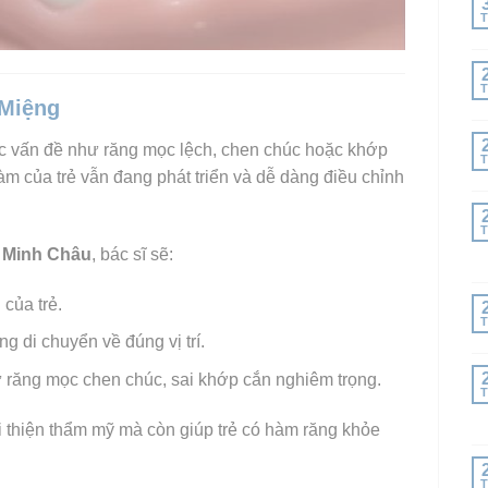
T
T
 Miệng
ác vấn đề như răng mọc lệch, chen chúc hoặc khớp
T
m của trẻ vẫn đang phát triển và dễ dàng điều chỉnh
T
Minh Châu
, bác sĩ sẽ:
 của trẻ.
T
g di chuyển về đúng vị trí.
răng mọc chen chúc, sai khớp cắn nghiêm trọng.
T
i thiện thẩm mỹ mà còn giúp trẻ có hàm răng khỏe
T