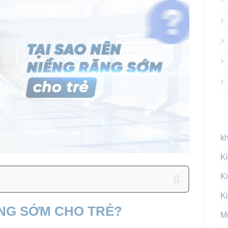
k
Ki
Ki
Ki
ĂNG SỚM CHO TRẺ?
M