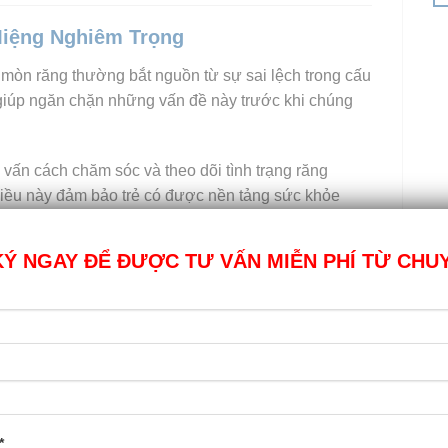
iệng Nghiêm Trọng
mòn răng thường bắt nguồn từ sự sai lệch trong cấu
giúp ngăn chặn những vấn đề này trước khi chúng
ư vấn cách chăm sóc và theo dõi tình trạng răng
. Điều này đảm bảo trẻ có được nền tảng sức khỏe
Ý NGAY ĐỂ ĐƯỢC TƯ VẤN MIỄN PHÍ TỪ CHU
o mà còn mang lại sự tự tin cho trẻ. Trong giai đoạn
oạt động học tập và xã hội. Niềng răng sớm giúp trẻ
giao tiếp.
 tôi luôn tạo ra môi trường thân thiện để trẻ cảm thấy
*
h nha.