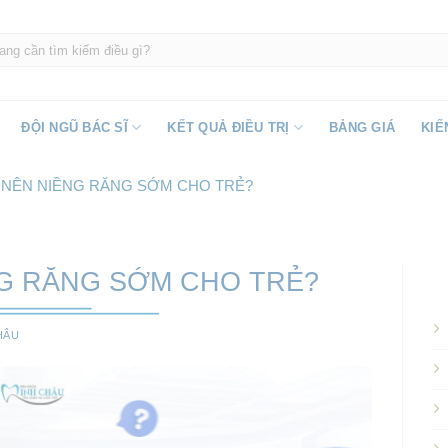
ĐỘI NGŨ BÁC SĨ
KẾT QUẢ ĐIỀU TRỊ
BẢNG GIÁ
KIẾ
O NÊN NIỀNG RĂNG SỚM CHO TRẺ?
NG RĂNG SỚM CHO TRẺ?
HÂU