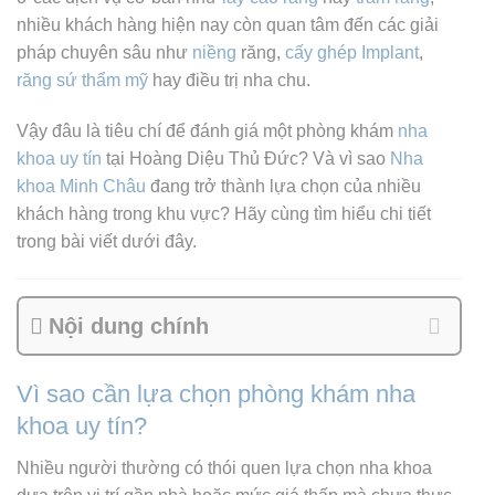
nhiều khách hàng hiện nay còn quan tâm đến các giải
pháp chuyên sâu như
niềng
răng,
cấy ghép Implant
,
răng sứ thẩm mỹ
hay điều trị nha chu.
Vậy đâu là tiêu chí để đánh giá một phòng khám
nha
khoa uy tín
tại Hoàng Diệu Thủ Đức? Và vì sao
Nha
khoa Minh Châu
đang trở thành lựa chọn của nhiều
khách hàng trong khu vực? Hãy cùng tìm hiểu chi tiết
trong bài viết dưới đây.
Nội dung chính
Vì sao cần lựa chọn phòng khám nha
khoa uy tín?
Nhiều người thường có thói quen lựa chọn nha khoa