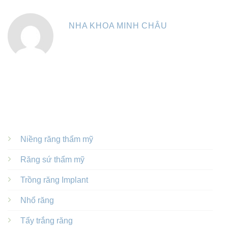
NHA KHOA MINH CHÂU
DỊCH VỤ NỔI BẬT
Niềng răng thẩm mỹ
Răng sứ thẩm mỹ
Trồng răng Implant
Nhổ răng
Tẩy trắng răng