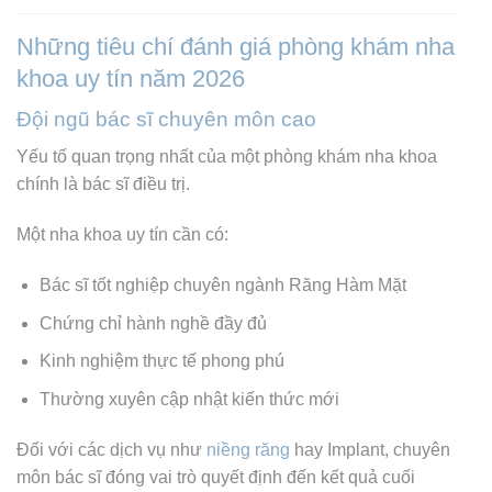
Những tiêu chí đánh giá phòng khám nha
khoa uy tín năm 2026
Đội ngũ bác sĩ chuyên môn cao
Yếu tố quan trọng nhất của một phòng khám nha khoa
chính là bác sĩ điều trị.
Một nha khoa uy tín cần có:
Bác sĩ tốt nghiệp chuyên ngành Răng Hàm Mặt
Chứng chỉ hành nghề đầy đủ
Kinh nghiệm thực tế phong phú
Thường xuyên cập nhật kiến thức mới
Đối với các dịch vụ như
niềng răng
hay Implant, chuyên
môn bác sĩ đóng vai trò quyết định đến kết quả cuối