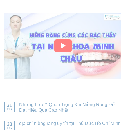
VIDEO
BÀI VIẾT MỚI NHẤT
Những Lưu Ý Quan Trọng Khi Niềng Răng Để
31
Th7
Đạt Hiệu Quả Cao Nhất
địa chỉ niềng răng uy tín tại Thủ Đức Hồ Chí Minh
30
Th7