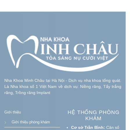
Nha Khoa Minh Châu tại Hà Nội - Dịch vụ nha khoa tổng quát.
Là Nha khoa số 1 Việt Nam về dịch vụ: Niềng răng, Tẩy trắng
răng, Trồng răng Implant
HỆ THỐNG PHÒNG
Giới thiệu
KHÁM
Giới thiệu phòng khám
Cơ sở Trần Bình:
Căn số