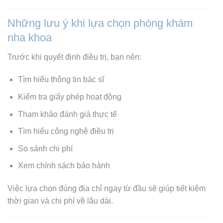
Những lưu ý khi lựa chọn phòng khám
nha khoa
Trước khi quyết định điều trị, bạn nên:
Tìm hiểu thông tin bác sĩ
Kiểm tra giấy phép hoạt động
Tham khảo đánh giá thực tế
Tìm hiểu công nghệ điều trị
So sánh chi phí
Xem chính sách bảo hành
Việc lựa chọn đúng địa chỉ ngay từ đầu sẽ giúp tiết kiệm
thời gian và chi phí về lâu dài.