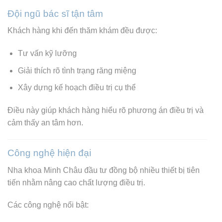
Đội ngũ bác sĩ tận tâm
Khách hàng khi đến thăm khám đều được:
Tư vấn kỹ lưỡng
Giải thích rõ tình trạng răng miệng
Xây dựng kế hoạch điều trị cụ thể
Điều này giúp khách hàng hiểu rõ phương án điều trị và
cảm thấy an tâm hơn.
Công nghệ hiện đại
Nha khoa Minh Châu đầu tư đồng bộ nhiều thiết bị tiên
tiến nhằm nâng cao chất lượng điều trị.
Các công nghệ nổi bật: