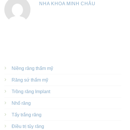
NHA KHOA MINH CHÂU
DỊCH VỤ NỔI BẬT
Niềng răng thẩm mỹ
Răng sứ thẩm mỹ
Trồng răng Implant
Nhổ răng
Tẩy trắng răng
Điều trị tủy răng