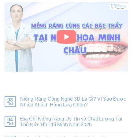
BÀI VIẾT MỚI NHẤT
Niềng Răng Công Nghệ 3D Là Gì? Vì Sao Được
08
Th8
Nhiều Khách Hàng Lựa Chọn?
Địa Chỉ Niềng Răng Uy Tín và Chất Lượng Tại
04
Th8
Thủ Đức Hồ Chí Minh Năm 2026