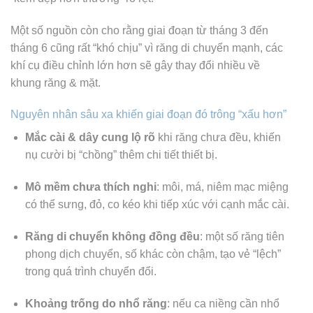
Một số nguồn còn cho rằng giai đoạn từ tháng 3 đến
tháng 6 cũng rất “khó chịu” vì răng di chuyển mạnh, các
khí cụ điều chỉnh lớn hơn sẽ gây thay đổi nhiều về
khung răng & mặt.
Nguyên nhân sâu xa khiến giai đoạn đó trông “xấu hơn”
Mắc cài & dây cung lộ rõ
khi răng chưa đều, khiến
nụ cười bị “chồng” thêm chi tiết thiết bị.
Mô mềm chưa thích nghi
: môi, má, niêm mạc miệng
có thể sưng, đỏ, co kéo khi tiếp xúc với cạnh mắc cài.
Răng di chuyển không đồng đều
: một số răng tiên
phong dịch chuyển, số khác còn chậm, tạo vẻ “lệch”
trong quá trình chuyển đổi.
Khoảng trống do nhổ răng
: nếu ca niềng cần nhổ