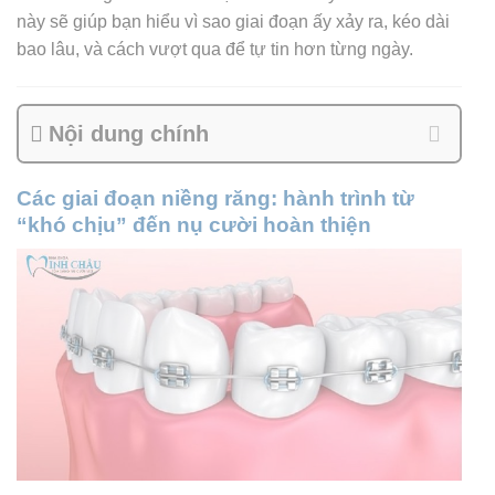
này sẽ giúp bạn hiểu vì sao giai đoạn ấy xảy ra, kéo dài
bao lâu, và cách vượt qua để tự tin hơn từng ngày.
Nội dung chính
Các giai đoạn niềng răng: hành trình từ
“khó chịu” đến nụ cười hoàn thiện