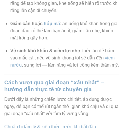
răng để tạo không gian, khe trống sẽ hiện rõ trước khi
răng lân cận di chuyển.
Giảm cân hoặc
hóp má
: ăn uống khó khăn trong giai
đoạn đầu có thể làm bạn ăn ít, giảm cân nhẹ, khiến
mặt trông gầy hơn.
Vệ sinh khó khăn & viêm lợi nhẹ
: thức ăn dễ bám
vào mắc cài, nếu vệ sinh không tốt sẽ dẫn đến
viêm
nướu
, sưng lợi — làm răng và lợi trông kém thẩm mỹ.
Cách vượt qua giai đoạn “xấu nhất” –
hướng dẫn thực tế từ chuyên gia
Dưới đây là những chiến lược chi tiết, áp dụng được
ngay, để bạn có thể rút ngắn thời gian khó chịu và đi qua
giai đoạn “xấu nhất” với tâm lý vững vàng:
Chuẩn bị tâm lý & kiến thức trước khi bắt đầu