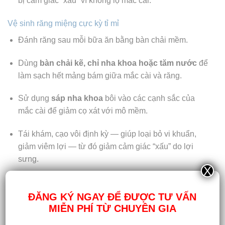
bị cảm giác “xấu” vì không lộ mắc cài.
Vệ sinh răng miệng cực kỳ tỉ mỉ
Đánh răng sau mỗi bữa ăn bằng bàn chải mềm.
Dùng
bàn chải kẽ, chỉ nha khoa hoặc tăm nước
để
làm sạch hết mảng bám giữa mắc cài và răng.
Sử dụng
sáp nha khoa
bôi vào các cạnh sắc của
mắc cài để giảm cọ xát với mô mềm.
Tái khám, cạo vôi định kỳ — giúp loại bỏ vi khuẩn,
giảm viêm lợi — từ đó giảm cảm giác “xấu” do lợi
sưng.
X
Chế độ ăn uống thông minh
ĐĂNG KÝ NGAY ĐỂ ĐƯỢC TƯ VẤN
Giai đoạn đầu ưu tiên món mềm, lỏng như cháo, súp,
MIỄN PHÍ TỪ CHUYÊN GIA
khoai nghiền.