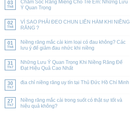
Chăm Sóc Răng Miệng Cho Trẻ Em: Những Lưu
03
Th8
Ý Quan Trọng
VÌ SAO PHẢI ĐEO CHUN LIÊN HÀM KHI NIỀNG
02
Th8
RĂNG ?
Niềng răng mắc cài kim loại có đau không? Các
01
Th8
lưu ý để giảm đau nhức khi niềng
Những Lưu Ý Quan Trọng Khi Niềng Răng Để
31
Th7
Đạt Hiệu Quả Cao Nhất
địa chỉ niềng răng uy tín tại Thủ Đức Hồ Chí Minh
30
Th7
Niềng răng mắc cài trong suốt có thật sự tốt và
27
Th7
hiệu quả không?