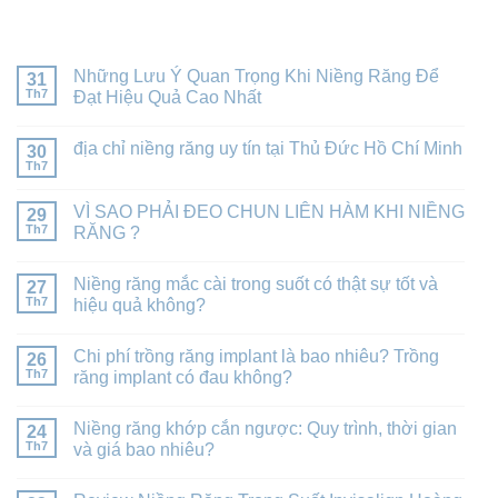
BÀI VIẾT MỚI NHẤT
Những Lưu Ý Quan Trọng Khi Niềng Răng Để
31
Th7
Đạt Hiệu Quả Cao Nhất
địa chỉ niềng răng uy tín tại Thủ Đức Hồ Chí Minh
30
Th7
VÌ SAO PHẢI ĐEO CHUN LIÊN HÀM KHI NIỀNG
29
Th7
RĂNG ?
Niềng răng mắc cài trong suốt có thật sự tốt và
27
Th7
hiệu quả không?
Chi phí trồng răng implant là bao nhiêu? Trồng
26
Th7
răng implant có đau không?
Niềng răng khớp cắn ngược: Quy trình, thời gian
24
Th7
và giá bao nhiêu?