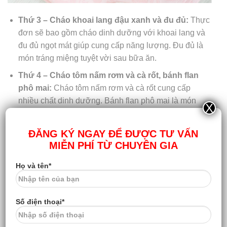
Thứ 3 – Cháo khoai lang đậu xanh và đu đủ:
Thực
đơn sẽ bao gồm cháo dinh dưỡng với khoai lang và
đu đủ ngọt mát giúp cung cấp năng lượng. Đu đủ là
món tráng miệng tuyệt vời sau bữa ăn.
Thứ 4 – Cháo tôm nấm rơm và cà rốt, bánh flan
phô mai:
Cháo tôm nấm rơm và cà rốt cung cấp
nhiều chất dinh dưỡng. Bánh flan phô mai là món
X
tráng miệng hoàn hảo.
Thứ 5 – Trứng hấp mật ong, súp bí đỏ thịt bằm và
ĐĂNG KÝ NGAY ĐỂ ĐƯỢC TƯ VẤN
sữa chua:
Trứng hấp với mật ong tạo hương vị độc
MIỄN PHÍ TỪ CHUYÊN GIA
đáo, cùng với súp bí đỏ và sữa chua tạo nên bữa ăn
Họ và tên*
bổ dưỡng và dễ tiêu hóa.
Số điện thoại*