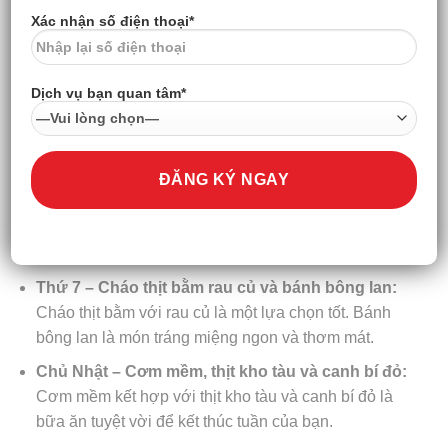
Xác nhận số điện thoại*
Dịch vụ bạn quan tâm*
Thứ 6 – Cơm mềm, canh rau củ thịt viên và thanh
long:
Cơm mềm dễ ăn kết hợp với canh rau củ thịt
viên và thanh long sẽ làm cho bữa ăn thêm ngon
miệng và bổ dưỡng.
Thứ 7 – Cháo thịt bằm rau củ và bánh bông lan:
Cháo thịt bằm với rau củ là một lựa chọn tốt. Bánh
bông lan là món tráng miệng ngon và thơm mát.
Chủ Nhật – Cơm mềm, thịt kho tàu và canh bí đỏ:
Cơm mềm kết hợp với thịt kho tàu và canh bí đỏ là
bữa ăn tuyệt vời để kết thúc tuần của bạn.