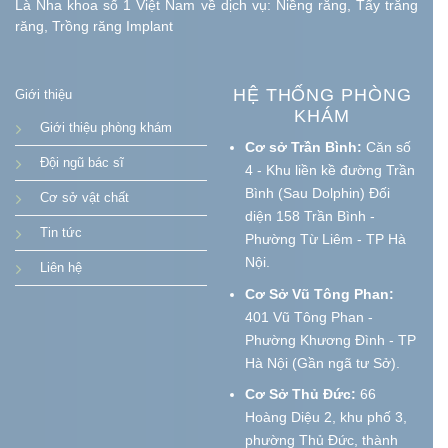
Là Nha khoa số 1 Việt Nam về dịch vụ: Niềng răng, Tẩy trắng
răng, Trồng răng Implant
HỆ THỐNG PHÒNG
Giới thiệu
KHÁM
Giới thiệu phòng khám
Cơ sở Trần Bình:
Căn số
Đội ngũ bác sĩ
4 - Khu liền kề đường Trần
Bình (Sau Dolphin) Đối
Cơ sở vật chất
diện 158 Trần Bình -
Tin tức
Phường Từ Liêm - TP Hà
Nội.
Liên hệ
Cơ Sở Vũ Tông Phan:
401 Vũ Tông Phan -
Phường Khương Đình - TP
Hà Nội (Gần ngã tư Sở).
Cơ Sở Thủ Đức:
66
Hoàng Diệu 2, khu phố 3,
phường Thủ Đức, thành