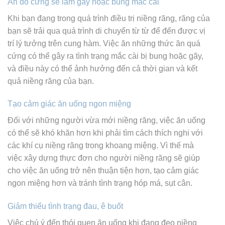
Ăn đồ cứng sẽ làm gãy hoặc bung mắc cài
Khi bạn đang trong quá trình điều trị niềng răng, răng của
bạn sẽ trải qua quá trình di chuyển từ từ để đến được vị
trí lý tưởng trên cung hàm. Việc ăn những thức ăn quá
cứng có thể gây ra tình trạng mắc cài bị bung hoặc gãy,
và điều này có thể ảnh hưởng đến cả thời gian và kết
quả niềng răng của bạn.
Tạo cảm giác ăn uống ngon miệng
Đối với những người vừa mới niềng răng, việc ăn uống
có thể sẽ khó khăn hơn khi phải tìm cách thích nghi với
các khí cụ niềng răng trong khoang miệng. Vì thế mà
việc xây dựng thực đơn cho người niềng răng sẽ giúp
cho việc ăn uống trở nên thuận tiện hơn, tạo cảm giác
ngon miệng hơn và tránh tình trạng hóp má, sụt cân.
Giảm thiểu tình trạng đau, ê buốt
Việc chú ý đến thói quen ăn uống khi đang đeo niềng