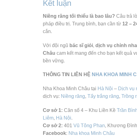
Kết luận
Niềng răng tối thiểu là bao lâu?
Câu trả l
pháp điều trị. Trung bình, bạn cần từ
12 – 2
cắn.
Với đội ngũ
bác sĩ giỏi
,
dịch vụ chỉnh nha
Châu
cam kết mang đến cho bạn kết quả vư
bền vững.
THÔNG TIN LIÊN HỆ
NHA KHOA MINH 
Nha Khoa Minh Châu tại
Hà Nội
–
Dịch vụ 
dịch vụ:
Niềng răng
,
Tẩy trắng răng
,
Trồng 
Cơ sở 1:
Căn số 4 – Khu Liền Kề
Trần Bìn
Liêm
,
Hà Nội
.
Cơ sở 2:
401
Vũ Tông Phan
, Khương Đình
Facebook
:
Nha khoa Minh Châu