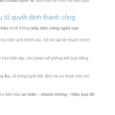
đồ chuẩn quốc tế
, đảm bảo an toàn và hiệu quả.
ếu tố quyết định thành công
Châu
là hệ thống
máy móc công nghệ cao
:
cho hình ảnh chính xác, hỗ trợ lập kế hoạch chỉnh
 hóa hiện đại, cho phép mô phỏng kết quả niềng
âu Âu
, vô trùng tuyệt đối, đem lại sự thoải mái cho
đều đảm bảo
an toàn – nhanh chóng – hiệu quả tối