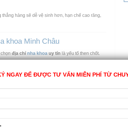
ng thẳng hàng sẽ dễ vệ sinh hơn, hạn chế cao răng,
ha khoa Minh Châu
a chọn
địa chỉ
nha khoa
uy tín
là yếu tố then chốt.
c tiếp thăm khám và điều trị bởi đội ngũ bác sĩ:
Ý NGAY ĐỂ ĐƯỢC TƯ VẤN MIỄN PHÍ TỪ CHU
gia chỉnh nha, nhiều năm
kinh nghiệm niềng răng
hoa Răng Hàm Mặt, đã thực hiện hàng ngàn ca niềng
yên môn vững vàng
mà còn luôn tận tâm đồng hành
*
.