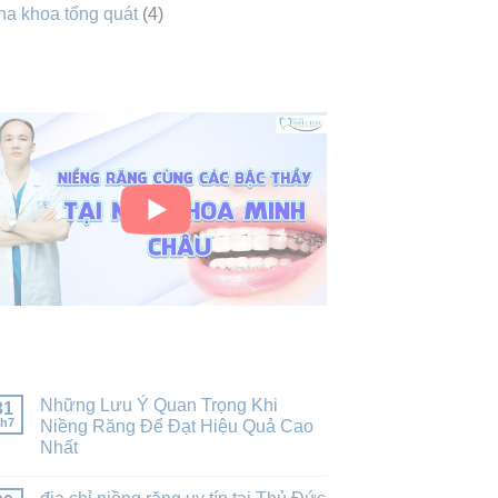
a khoa tổng quát
(4)
VIDEO
BÀI VIẾT MỚI NHẤT
Những Lưu Ý Quan Trọng Khi
31
h7
Niềng Răng Để Đạt Hiệu Quả Cao
Nhất