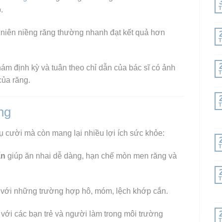
T
.
u niên niềng răng thường nhanh đạt kết quả hơn
T
khám định kỳ và tuân theo chỉ dẫn của bác sĩ có ảnh
T
của răng.
T
ng
ụ cười mà còn mang lại nhiều lợi ích sức khỏe:
T
ẩn
giúp ăn nhai dễ dàng, hạn chế mòn men răng và
T
t với những trường hợp hô, móm, lệch khớp cắn.
t với các bạn trẻ và người làm trong môi trường
T