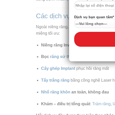
Các dịch vụ nổi bật tại Nh
Dịch vụ bạn quan tâm*
Ngoài niềng răng, Minh Châu còn cung cấp 
miệng tối ưu:
Niềng răng Invisalign – mắc cài kim lo
Bọc
răng sứ thẩm mỹ
–
Dán sứ Venee
Cấy ghép Implant
phục hồi răng mất
Tẩy trắng răng
bằng công nghệ Laser h
Nhổ răng khôn
an toàn, không đau
Khám – điều trị tổng quát
:
Trám răng
,
l