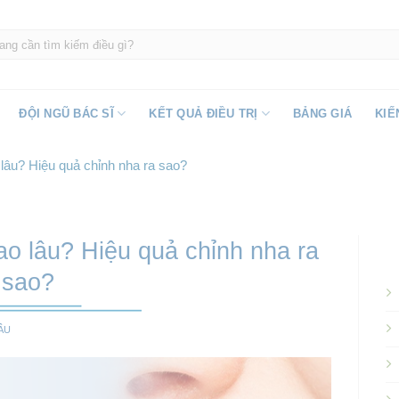
ĐỘI NGŨ BÁC SĨ
KẾT QUẢ ĐIỀU TRỊ
BẢNG GIÁ
KIẾ
o lâu? Hiệu quả chỉnh nha ra sao?
bao lâu? Hiệu quả chỉnh nha ra
sao?
ÂU