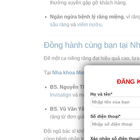
thường xuyên gặp gỡ khách hàng.
Ngăn ngừa bệnh lý răng miệng
, vì ră
sâu răng
và
viêm nướu
.
Đồng hành cùng bạn tại N
Để một ca niềng răng đạt hiệu quả cao, lự
Tại
Nha khoa Minh Châu
, bạn sẽ được trự
ĐĂNG K
BS. Nguyễn Thị Ngọc Trang
– chuyên 
Họ và tên*
Invisalign
và mắc cài.
BS. Vũ Văn Yên
– tốt nghiệp chuyên k
Số điện thoại*
răng từ đơn giản đến phức tạp.
Đội ngũ bác sĩ không chỉ có
trình độ chu
Xác nhận số điện thoại
cùng bệnh nhân trong suốt quá trình điều trị