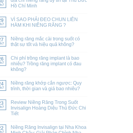
địa chỉ niềng răng uy tín tại Thủ Đức
30
h7
Hồ Chí Minh
VÌ SAO PHẢI ĐEO CHUN LIÊN
29
h7
HÀM KHI NIỀNG RĂNG ?
Niềng răng mắc cài trong suốt có
27
h7
thật sự tốt và hiệu quả không?
Chi phí trồng răng implant là bao
26
h7
nhiêu? Trồng răng implant có đau
không?
Niềng răng khớp cắn ngược: Quy
24
h7
trình, thời gian và giá bao nhiêu?
Review Niềng Răng Trong Suốt
23
h7
Invisalign Hoàng Diệu Thủ Đức Chi
Tiết
Niềng Răng Invisalign tại Nha Khoa
22
h7
Minh Châu: Giải Pháp Chỉnh Nha