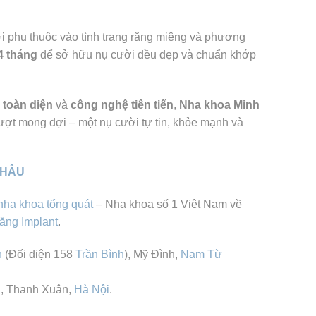
ời phụ thuộc vào tình trạng răng miệng và phương
4 tháng
để sở hữu nụ cười đều đẹp và chuẩn khớp
 toàn diện
và
công nghệ tiên tiến
,
Nha khoa Minh
ợt mong đợi – một nụ cười tự tin, khỏe mạnh và
CHÂU
nha khoa tổng quát
– Nha khoa số 1 Việt Nam về
răng Implant
.
h
(Đối diện 158
Trần Bình
), Mỹ Đình,
Nam Từ
, Thanh Xuân,
Hà Nội
.