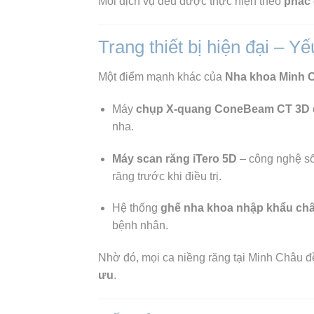
Mỗi dịch vụ đều được thực hiện theo
phác 
Trang thiết bị hiện đại – Y
Một điểm mạnh khác của
Nha khoa Minh 
Máy
chụp X-quang ConeBeam CT 3D
nha.
Máy scan răng iTero 5D
– công nghệ số
răng trước khi điều trị.
Hệ thống
ghế nha khoa nhập khẩu ch
bệnh nhân.
Nhờ đó, mọi ca niềng răng tại Minh Châu 
ưu
.