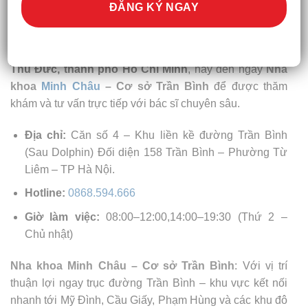
Đặt lịch tại Nha khoa Minh Châu – Cơ sở Trần
Bình
Nếu bạn đang tìm
địa chỉ
niềng răng uy tín
tại phường
Thủ Đức, thành phố Hồ Chí Minh
, hãy đến ngay
Nha
khoa
Minh Châu
– Cơ sở Trần Bình
để được thăm
khám và tư vấn trực tiếp với bác sĩ chuyên sâu.
Địa chỉ:
Căn số 4 – Khu liền kề đường Trần Bình
(Sau Dolphin) Đối diện 158 Trần Bình – Phường Từ
Liêm – TP Hà Nội.
Hotline:
0868.594.666
Giờ làm việc:
08:00–12:00,14:00–19:30 (Thứ 2 –
Chủ nhật)
Nha khoa Minh Châu – Cơ sở Trần Bình
: Với vị trí
thuận lợi ngay trục đường Trần Bình – khu vực kết nối
nhanh tới Mỹ Đình, Cầu Giấy, Phạm Hùng và các khu đô