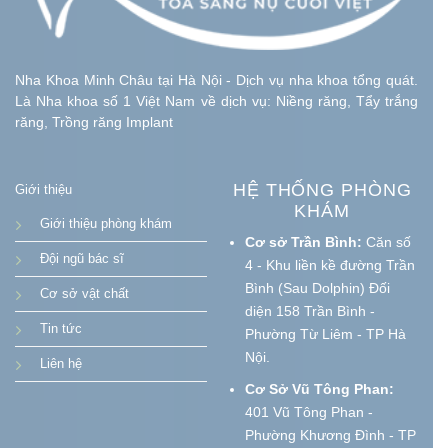
Nha Khoa Minh Châu tại Hà Nội - Dịch vụ nha khoa tổng quát.
Là Nha khoa số 1 Việt Nam về dịch vụ: Niềng răng, Tẩy trắng
răng, Trồng răng Implant
HỆ THỐNG PHÒNG
Giới thiệu
KHÁM
Giới thiệu phòng khám
Cơ sở Trần Bình:
Căn số
Đội ngũ bác sĩ
4 - Khu liền kề đường Trần
Bình (Sau Dolphin) Đối
Cơ sở vật chất
diện 158 Trần Bình -
Tin tức
Phường Từ Liêm - TP Hà
Nội.
Liên hệ
Cơ Sở Vũ Tông Phan:
401 Vũ Tông Phan -
Phường Khương Đình - TP