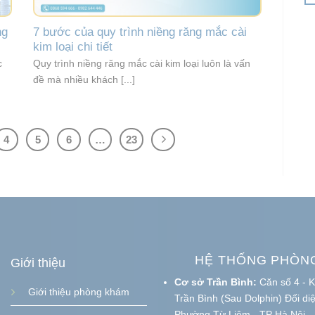
ng
7 bước của quy trình niềng răng mắc cài
kim loại chi tiết
c
Quy trình niềng răng mắc cài kim loại luôn là vấn
đề mà nhiều khách [...]
4
5
6
…
23
HỆ THỐNG PHÒN
Giới thiệu
Cơ sở Trần Bình:
Căn số 4 - K
Giới thiệu phòng khám
Trần Bình (Sau Dolphin) Đối di
Phường Từ Liêm - TP Hà Nội.