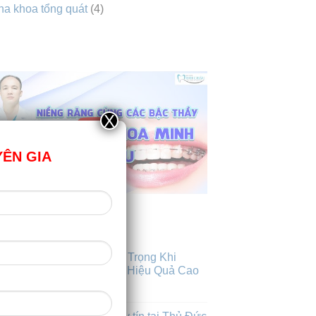
a khoa tổng quát
(4)
VIDEO
X
YÊN GIA
BÀI VIẾT MỚI NHẤT
Những Lưu Ý Quan Trọng Khi
31
h7
Niềng Răng Để Đạt Hiệu Quả Cao
Nhất