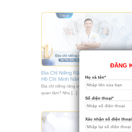
ĐĂNG K
Địa Chỉ Niềng Răng Uy Tín Tại Thủ Đức
Họ và tên*
Hồ Chí Minh Năm 2026
Địa chỉ niềng răng uy tín tại Thủ Đức vì sao đượ
quan tâm? Nhu [...]
Số điện thoại*
Xác nhận số điện thoại