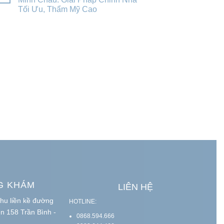
Tối Ưu, Thẩm Mỹ Cao
G KHÁM
LIÊN HỆ
hu liền kề đường
HOTLINE:
ện 158 Trần Bình -
0868.594.666