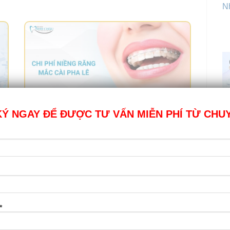
Nh
Ý NGAY ĐỂ ĐƯỢC TƯ VẤN MIỄN PHÍ TỪ CHU
Chi phí niềng răng mắc cài pha lê giá bao
nhiêu?
c
Niềng răng là phương pháp chỉnh nha không hề xa
lạ trong nha khoa thẩm [...]
T
*