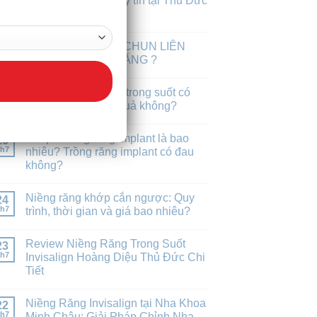
địa chỉ niềng răng uy tín tại Thủ Đức
30
h7
Hồ Chí Minh
VÌ SAO PHẢI ĐEO CHUN LIÊN
29
h7
HÀM KHI NIỀNG RĂNG ?
Niềng răng mắc cài trong suốt có
27
h7
thật sự tốt và hiệu quả không?
Chi phí trồng răng implant là bao
26
h7
nhiêu? Trồng răng implant có đau
không?
Niềng răng khớp cắn ngược: Quy
24
h7
trình, thời gian và giá bao nhiêu?
Review Niềng Răng Trong Suốt
23
h7
Invisalign Hoàng Diệu Thủ Đức Chi
Tiết
Niềng Răng Invisalign tại Nha Khoa
22
h7
Minh Châu: Giải Pháp Chỉnh Nha