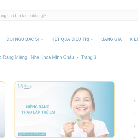
ĐỘI NGŨ BÁC SĨ
KẾT QUẢ ĐIỀU TRỊ
BẢNG GIÁ
KIẾ
 Răng Miệng | Nha Khoa Minh Châu
-
Trang 3