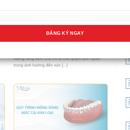
T
T
Niềng Răng Sớm Cho Trẻ Có Tốt Không?
T
Lợi Ích, Thời Điểm Vàng & Địa Chỉ Uy Tín
Tại Hà Nội
Niềng răng sớm cho trẻ là một quyết định quan
T
trọng ảnh hưởng đến sức [...]
T
T
T