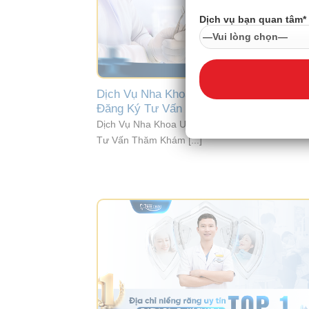
Dịch vụ bạn quan tâm*
Dịch Vụ Nha Khoa Uy Tín Chất Lượng |
Đăng Ký Tư Vấn Miễn Phí
Dịch Vụ Nha Khoa Uy Tín Chất Lượng | Đăng Ký
Tư Vấn Thăm Khám [...]