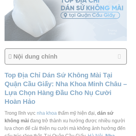
Nội dung chính
Top Địa Chỉ Dán Sứ Không Mài Tại
Quận Cầu Giấy: Nha Khoa Minh Châu –
Lựa Chọn Hàng Đầu Cho Nụ Cười
Hoàn Hảo
Trong lĩnh vực
nha khoa
thẩm mỹ hiện đại,
dán sứ
không mài
đang trở thành xu hướng được nhiều người
lựa chọn để cải thiện nụ cười mà không ảnh hưởng đến
cấu trúc răng thật.
Tại Quận Cầu Giấy,
Hà Nội
,
Nha