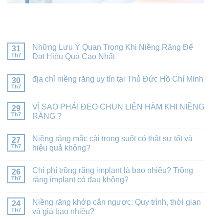
BÀI VIẾT MỚI NHẤT
Những Lưu Ý Quan Trọng Khi Niềng Răng Để
31
Th7
Đạt Hiệu Quả Cao Nhất
địa chỉ niềng răng uy tín tại Thủ Đức Hồ Chí Minh
30
Th7
VÌ SAO PHẢI ĐEO CHUN LIÊN HÀM KHI NIỀNG
29
Th7
RĂNG ?
Niềng răng mắc cài trong suốt có thật sự tốt và
27
Th7
hiệu quả không?
Chi phí trồng răng implant là bao nhiêu? Trồng
26
Th7
răng implant có đau không?
Niềng răng khớp cắn ngược: Quy trình, thời gian
24
Th7
và giá bao nhiêu?