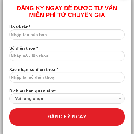
cũng cung cấp dịch vụ dán sứ không mài như:
ĐĂNG KÝ NGAY ĐỂ ĐƯỢC TƯ VẤN
MIỄN PHÍ TỪ CHUYÊN GIA
4.1. Nha Khoa Paris
Họ và tên*
Nổi bật với công nghệ Nano 5S độc quyền, Nha Khoa
Paris cung cấp dịch vụ dán sứ không mài với các loại sứ
như Veneer sứ Emax, Cercon HT.
Số điện thoại*
4.2. Nha Khoa Gia Đình
Với
đội ngũ bác sĩ
giàu kinh nghiệm và trang thiết bị hiện
Xác nhận số điện thoại*
đại, Nha Khoa Gia Đình là một trong những địa chỉ uy tín
trong lĩnh vực dán sứ không mài.
Dịch vụ bạn quan tâm*
Kết Luận
Nếu bạn đang tìm kiếm một địa chỉ
dán sứ không mài
uy tín tại Quận Cầu Giấy,
Nha Khoa Minh Châu
chính là
lựa chọn hàng đầu.
Với đội ngũ bác sĩ chuyên môn cao,
trang thiết bị hiện đại và quy trình thực hiện chuyên