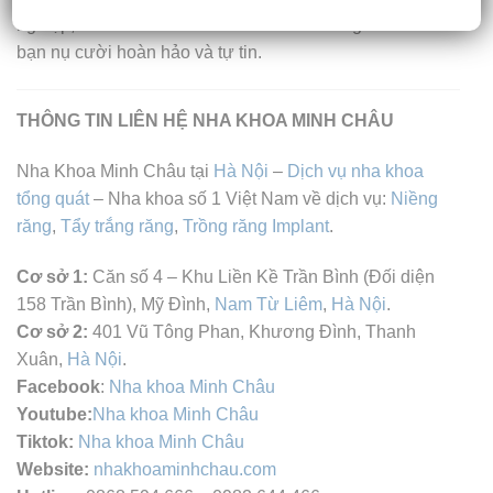
nghiệp, Nha Khoa Minh Châu cam kết mang đến cho
bạn nụ cười hoàn hảo và tự tin.
THÔNG TIN LIÊN HỆ NHA KHOA MINH CHÂU
Nha Khoa Minh Châu tại
Hà Nội
–
Dịch vụ nha khoa
tổng quát
– Nha khoa số 1 Việt Nam về dịch vụ:
Niềng
răng
,
Tẩy trắng răng
,
Trồng răng Implant
.
Cơ sở 1:
Căn số 4 – Khu Liền Kề Trần Bình (Đối diện
158 Trần Bình), Mỹ Đình,
Nam Từ Liêm
,
Hà Nội
.
Cơ sở 2:
401 Vũ Tông Phan, Khương Đình, Thanh
Xuân,
Hà Nội
.
Facebook
:
Nha khoa Minh Châu
Youtube:
Nha khoa Minh Châu
Tiktok:
Nha khoa Minh Châu
Website:
nhakhoaminhchau.com