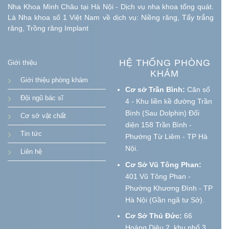
Nha Khoa Minh Châu tại Hà Nội - Dịch vụ nha khoa tổng quát.
Là Nha khoa số 1 Việt Nam về dịch vụ: Niềng răng, Tẩy trắng
răng, Trồng răng Implant
HỆ THỐNG PHÒNG
Giới thiệu
KHÁM
Giới thiệu phòng khám
Cơ sở Trần Bình:
Căn số
Đội ngũ bác sĩ
4 - Khu liền kề đường Trần
Bình (Sau Dolphin) Đối
Cơ sở vật chất
diện 158 Trần Bình -
Tin tức
Phường Từ Liêm - TP Hà
Nội.
Liên hệ
Cơ Sở Vũ Tông Phan:
401 Vũ Tông Phan -
Phường Khương Đình - TP
Hà Nội (Gần ngã tư Sở).
Cơ Sở Thủ Đức:
66
Hoàng Diệu 2, khu phố 3,