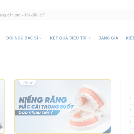
ĐỘI NGŨ BÁC SĨ
KẾT QUẢ ĐIỀU TRỊ
BẢNG GIÁ
KIẾ