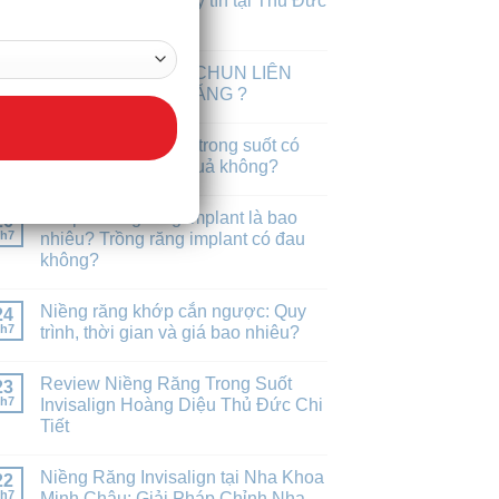
địa chỉ niềng răng uy tín tại Thủ Đức
30
h7
Hồ Chí Minh
VÌ SAO PHẢI ĐEO CHUN LIÊN
29
h7
HÀM KHI NIỀNG RĂNG ?
Niềng răng mắc cài trong suốt có
27
h7
thật sự tốt và hiệu quả không?
Chi phí trồng răng implant là bao
26
h7
nhiêu? Trồng răng implant có đau
không?
Niềng răng khớp cắn ngược: Quy
24
h7
trình, thời gian và giá bao nhiêu?
Review Niềng Răng Trong Suốt
23
h7
Invisalign Hoàng Diệu Thủ Đức Chi
Tiết
Niềng Răng Invisalign tại Nha Khoa
22
h7
Minh Châu: Giải Pháp Chỉnh Nha