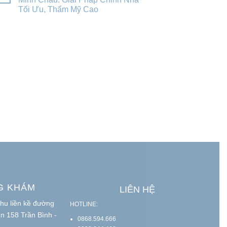
Tối Ưu, Thẩm Mỹ Cao
G KHÁM
LIÊN HỆ
hu liền kề đường
HOTLINE:
ện 158 Trần Bình -
0868.594.666