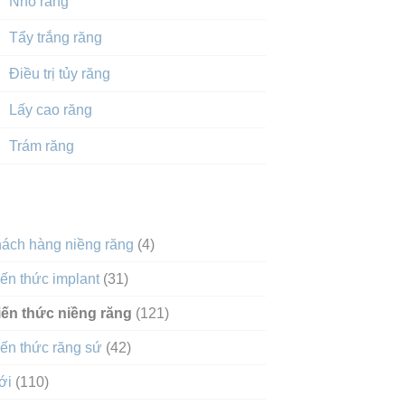
Nhổ răng
Tẩy trắng răng
Điều trị tủy răng
Lấy cao răng
Trám răng
DANH MỤC
hách hàng niềng răng
(4)
ến thức implant
(31)
iến thức niềng răng
(121)
ến thức răng sứ
(42)
ới
(110)