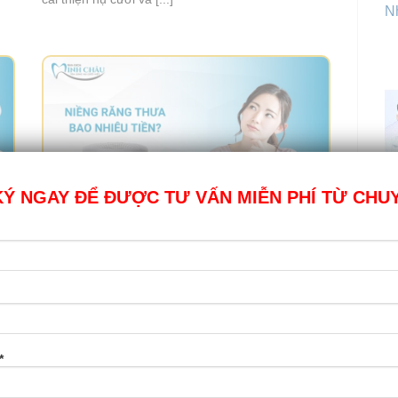
Nh
Ý NGAY ĐỂ ĐƯỢC TƯ VẤN MIỄN PHÍ TỪ CHU
Chi phí niềng răng thưa bao nhiêu tiền?
Răng thưa có ảnh hưởng gì không?
Răng thưa không chỉ ảnh hưởng đến thẩm mỹ
khiến bạn thiếu tự tin khi [...]
T
*