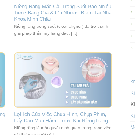
Niềng Răng Mắc Cài Trong Suốt Bao Nhiêu
Tiền? Bảng Giá & Ưu Nhược Điểm Tại Nha
Khoa Minh Châu
Niềng răng trong suốt (clear aligner) đã trở thành
giải pháp thẩm mỹ hàng đầu, [...]
k
Ki
K
ơng
Lợi Ích Của Việc Chụp Hình, Chụp Phim,
Ki
Lấy Dấu Mẫu Hàm Trước Khi Niềng Răng
M
Niềng răng là một quyết định quan trọng trong việc
cải thiện nụ cười và [...]