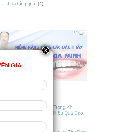
a khoa tổng quát
(4)
VIDEO
X
YÊN GIA
BÀI VIẾT MỚI NHẤT
Những Lưu Ý Quan Trọng Khi
31
h7
Niềng Răng Để Đạt Hiệu Quả Cao
Nhất