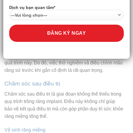
Chế tác mão răng sứ
Dịch vụ bạn quan tâm*
Mão răng sứ sẽ được chế tác để phù hợp với màu sắc
và hình dáng răng tự nhiên của bệnh nhân. Đội ngũ nha
sĩ sẽ làm việc cẩn thận để đảm bảo rằng mão răng sứ
không chỉ đẹp mà còn có chức năng nhai tương tự như
răng thật.
Sự hài lòng của bệnh nhân là mục tiêu cuối cùng trong
quá trình này. Do đó, việc thử nghiệm và điều chỉnh mão
răng sứ trước khi gắn cố định là rất quan trọng.
Chăm sóc sau điều trị
Chăm sóc sau điều trị là giai đoạn không thể thiếu trong
quy trình trồng răng implant. Điều này không chỉ giúp
bảo vệ kết quả điều trị mà còn góp phần duy trì sức khỏe
răng miệng tổng thể.
Vệ sinh răng miệng