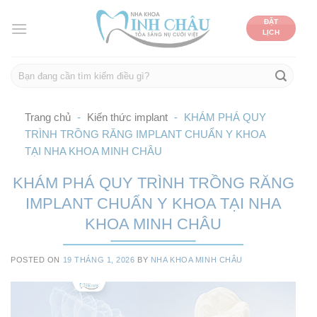
Skip
ĐẶT
to
LỊCH
content
Trang chủ
-
Kiến thức implant
-
KHÁM PHÁ QUY
TRÌNH TRỒNG RĂNG IMPLANT CHUẨN Y KHOA
TẠI NHA KHOA MINH CHÂU
KHÁM PHÁ QUY TRÌNH TRỒNG RĂNG
IMPLANT CHUẨN Y KHOA TẠI NHA
KHOA MINH CHÂU
POSTED ON
19 THÁNG 1, 2026
BY
NHA KHOA MINH CHÂU