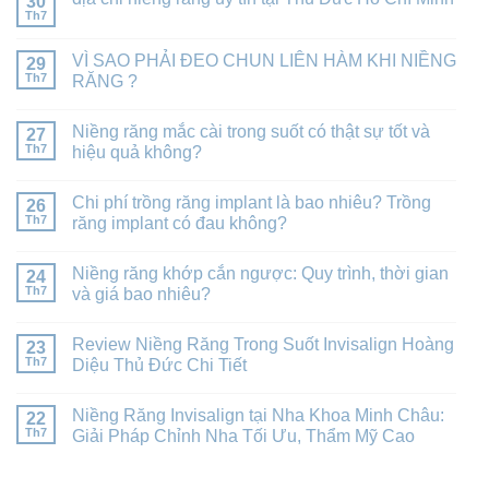
30
Th7
VÌ SAO PHẢI ĐEO CHUN LIÊN HÀM KHI NIỀNG
29
Th7
RĂNG ?
Niềng răng mắc cài trong suốt có thật sự tốt và
27
Th7
hiệu quả không?
Chi phí trồng răng implant là bao nhiêu? Trồng
26
Th7
răng implant có đau không?
Niềng răng khớp cắn ngược: Quy trình, thời gian
24
Th7
và giá bao nhiêu?
Review Niềng Răng Trong Suốt Invisalign Hoàng
23
Th7
Diệu Thủ Đức Chi Tiết
Niềng Răng Invisalign tại Nha Khoa Minh Châu:
22
Th7
Giải Pháp Chỉnh Nha Tối Ưu, Thẩm Mỹ Cao