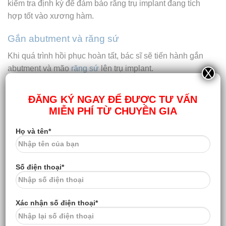
kiểm tra định kỳ để đảm bảo rằng trụ implant đang tích
hợp tốt vào xương hàm.
Gắn abutment và răng sứ
Khi quá trình hồi phục hoàn tất, bác sĩ sẽ tiến hành gắn
abutment và mão
răng sứ
lên trụ implant.
X
Gắn Abutment
ĐĂNG KÝ NGAY ĐỂ ĐƯỢC TƯ VẤN
Abutment là bộ phận kết nối giữa trụ implant và
mão
MIỄN PHÍ TỪ CHUYÊN GIA
răng sứ
. Việc gắn abutment cần phải được thực hiện
Họ và tên*
một cách cẩn thận để đảm bảo rằng nó khớp hoàn hảo
với trụ implant.
Số điện thoại*
Bác sĩ sẽ sử dụng các công cụ chuyên dụng để thực
hiện bước này. Sau khi abutment đã được gắn, bệnh
nhân sẽ cảm thấy thoải mái hơn vì họ đã có một phần
Xác nhận số điện thoại*
trung gian giữa trụ implant và mão răng sứ.