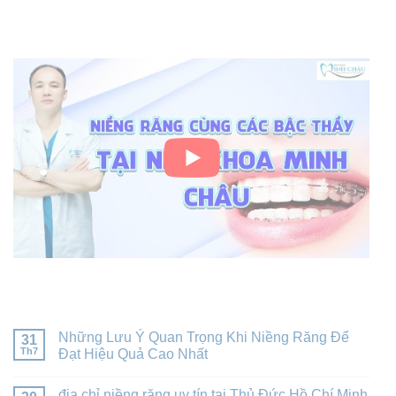
VIDEO
BÀI VIẾT MỚI NHẤT
Những Lưu Ý Quan Trọng Khi Niềng Răng Để
31
Th7
Đạt Hiệu Quả Cao Nhất
địa chỉ niềng răng uy tín tại Thủ Đức Hồ Chí Minh